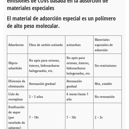
emisiones de COVs basada en la adsorción de
materiales especiales
El material de adsorción especial es un polímero
de alto peso molecular.
Materiales
Adsorbente
Fibra de carbón activado
acticarbon
especiales de
adsorción
No apto para
No apto para cetonas,
Objeto
cetonas, ésteres,
ésteres, hidrocarburos
Sin restricciones
adsorbido
hidrocarburos
halogenados, etc.
halogenados, etc.
Eficiencia de
Atenuación
Atenuación gradual
Alto, estable
eliminación
gradual
Ciclo de
6 meses hasta 1
2 ~ 3 años
No renovación
reemplazo
año
Dosificación
de vapor
(por
7 ~ 10t
7 ~ 10t
2 ~ 3t
tonelada de
solvente)