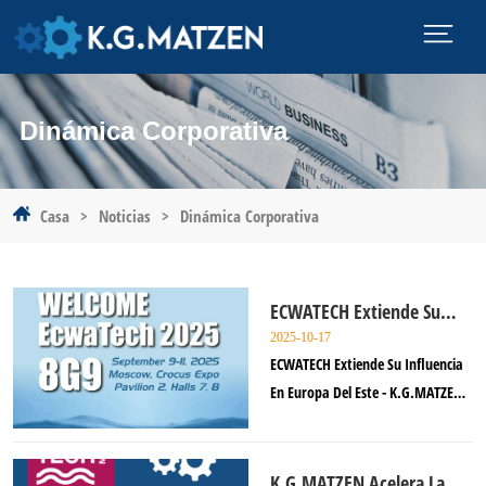
Dinámica Corporativa
Casa
>
Noticias
>
Dinámica Corporativa
ECWATECH Extiende Su
Influencia En Europa Del
2025-10-17
Este - K.G.MATZEN
ECWATECH Extiende Su Influencia
Regresa A Moscú
En Europa Del Este - K.G.MATZEN
Regresa A Moscú En septiembre de
2025, K.G.MATZEN Tecnología
Medioambiental (Shanghai) Co.,
K.G.MATZEN Acelera La