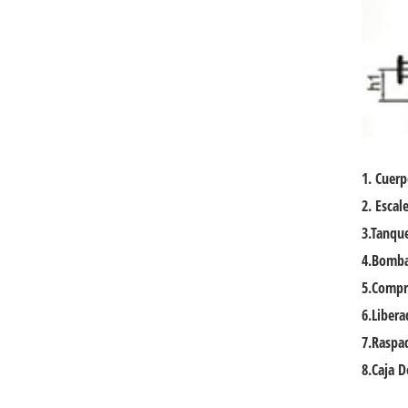
1. Cuerp
2. Escal
3.
Tanque
4.
Bomba
5.
Compre
6.
Libera
7.
Raspad
8.
Caja D