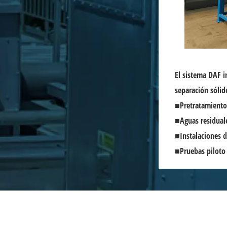
El sistema DAF 
separación sólid
■
Pretratamiento
■
Aguas residual
■
Instalaciones 
■
Pruebas piloto